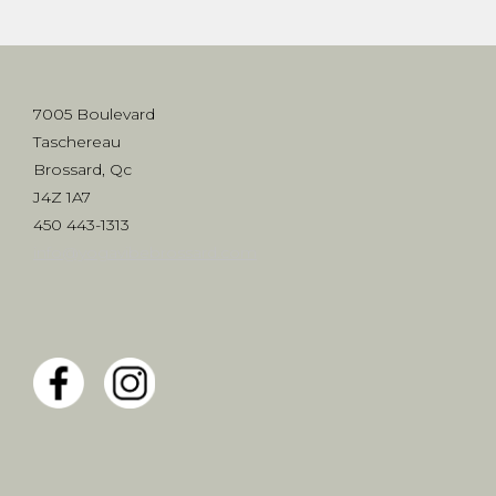
7005 Boulevard
Taschereau
Brossard, Qc
J4Z 1A7
450 443-1313
info@yogavibebrossard.com