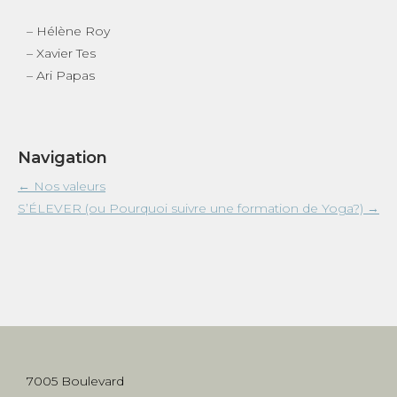
– Hélène Roy
– Xavier Tes
– Ari Papas
Navigation
←
Nos valeurs
S’ÉLEVER (ou Pourquoi suivre une formation de Yoga?)
→
7005 Boulevard